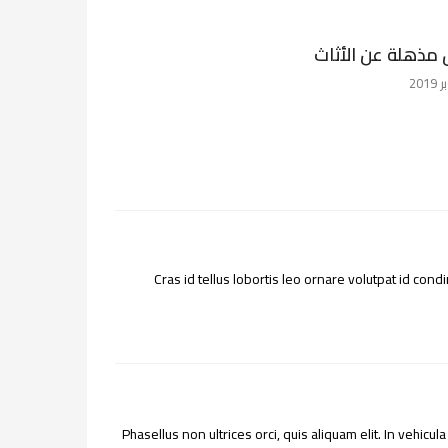
مذهلة عن الأثاث
Cras id tellus lobortis leo ornare volutpat id co
Phasellus non ultrices orci, quis aliquam elit. In vehicu