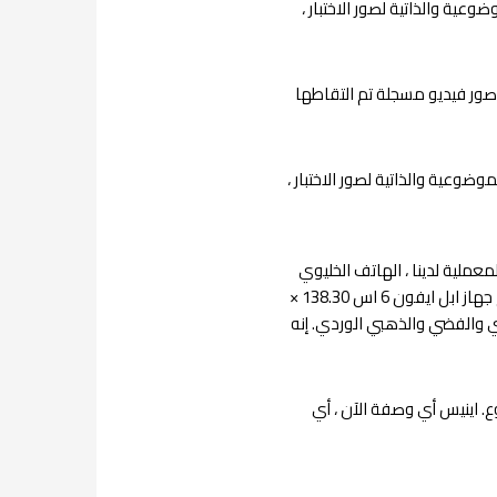
وعية والذاتية لصور الاختبار ،
 صور فيديو مسجلة تم التقاطها
وضوعية والذاتية لصور الاختبار ،
ت المعملية لدينا ، الهاتف الخليوي
وأمبير. تم تصنيف نماذج الخدمة مثل iابل ايفون 6 اس وفقًا لمعايير متعددة ، مثل تلك المدرجة أدناه. يبلغ حجم جهاز ابل ايفون 6 اس 138.30 ×
 الفضي والذهبي والرمادي والفضي والذهبي الوردي. إنه
وع. اينيس أي وصفة الآن ، أي