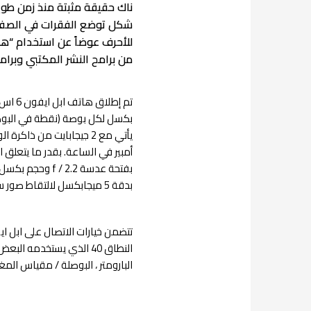
ناك حقيقة مثبتة منذ زمن طو
شكل توضع الفقرات في الصفحة ا
للأحرف عوضاً عن استخدام “هن
من برامح النشر المكتبي وبرا
بدقة 5 ميجابكسل لالتقاط صور سيلفي بفتحة عدسة f / 2.2.
تتضمن خيارات الاتصال على ابل ايفون 6 اس شبكة Fi 802.11 a / b / g / n / ac
النطاق 40 الذي يستخدمه البعض
البارومتر ، البوصلة / مقياس ال