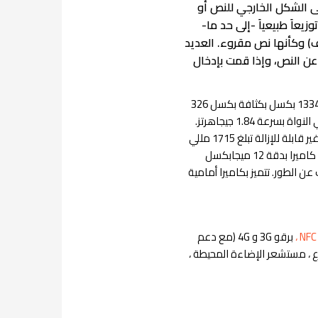
ى الشكل الخارجي للنص أو
عاَ طبيعياَ -إلى حد ما-
) وكأنها نص مقروء. العديد
عن النص، وإذا قمت بإدخال
تم إطلاق هاتف ابل ايفون 6 اس الذكي في سبتمبر 2015. يأتي الهاتف بشاشة لمس 4.70 بوصة بدقة 750 × 1334 بكسل بكثافة بكسل 326
بكسل لكل بوصة (نقطة في البوصة) ونسبة عرض إلى ارتفاع تبلغ 16: 9. يعمل ابل ايفون 6 اس بمعالج A9 ثنائي النواة بسرعة 1.84 جيجاهرتز.
يأتي مع 2 جيجابايت من ذاكرة الوصول العشوائي. يعمل هاتف Aابل ايفون 6 اسبنظام iOS 9 ويعمل ببطارية غير قابلة للإزالة تبلغ 1715 مللي
أمبير في الساعة. بقدر ما يتعلق الأمر بالكاميرات ، فإن هاتف ابل ايفون 6 اس الموجود في الخلف يحتوي على كاميرا بدقة 12 ميجابكسل
رة للكشف عن الطور. تتميز بكاميرا أمامية
برقو 3G و 4G (مع دعم
سارع ، مستشعر الإضاءة المحيطة ،