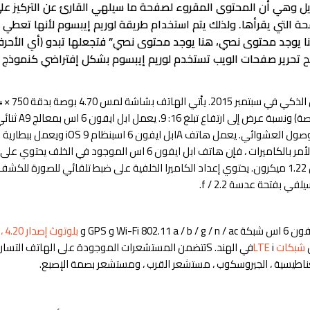
يل وهي أن المحتوى المقروء لصفحة ما سيلهي القارئ عن التركيز عل
لتي يقرأها. ولذلك يتم استخدام طريقة لوريم إيبسوم لأنها تعطي توزي
ا يوجد محتوى نصي، هنا يوجد محتوى نصي” فتجعلها تبدو (أي الأحرف
مح تحرير صفحات الويب تستخدم لوريم إيبسوم بشكل إفتراضي كنموذج 
بفتحة عدسة f / 2.2 وحجم بكسل 1.22 ميكرون. يحتوي إعداد الكاميرا الخلفية على ضبط تلقائي للصو
Wi- و GPS و
بلوتوث إصدار 4.20 ، NFC ،
شبكات LTE
iفي الهند. Sتتضمن المستشعرات الموجودة على الهاتف الت
مغناطيسية ، الجيروسكوب ، مستشعر القرب ، ومستشعر بصمة الإصبع.