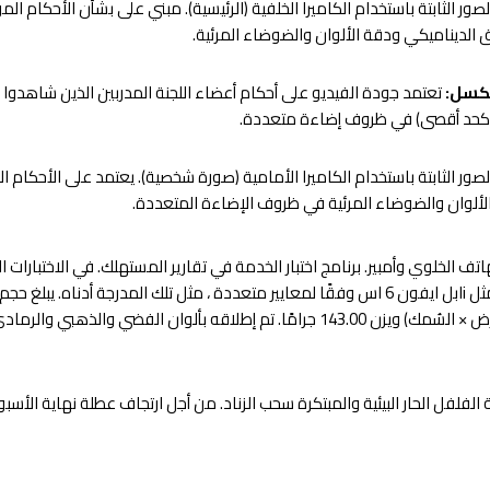
ور الثابتة باستخدام الكاميرا الخلفية (الرئيسية). مبني على بشأن الأحكام الموض
 الديناميكي ودقة الألوان والضوضاء المرئية.
تعتمد جودة الفيديو على أحكام أعضاء اللجنة المدربين الذين شاهدوا
ور الثابتة باستخدام الكاميرا الأمامية (صورة شخصية). يعتمد على الأحكام الم
الألوان والضوضاء المرئية في ظروف الإضاءة المتعددة.
 جزءًا من الهاتف الخلوي وأمبير. برنامج اختبار الخدمة في تقارير المستهلك. في الاختبارا
67.10 × 7.10 ملم (الارتفاع × العرض × السُمك) ويزن 143.00 جرامًا. تم إطلاقه بألوان
الفلفل الحار البيئية والمبتكرة سحب الزناد. من أجل ارتجاف عطلة نهاية الأسب