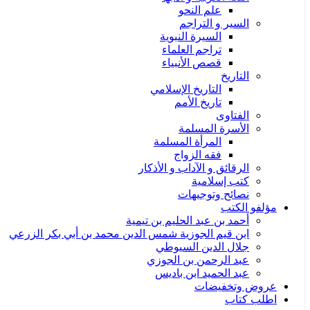
علم النحو
السير و التراجم
السيرة النبوية
تراجم العلماء
قصص الأنبياء
التاريخ
التاريخ الإسلامي
تاريخ الأمم
الفتاوى
الأسرة المسلمة
المرأة المسلمة
فقه الزواج
الرقائق و الآداب و الأذكار
كتب إسلامية
نصائح وتوجيهات
مؤلفو الكتب
أحمد بن عبد الحليم بن تيمية
ابن قيم الجوزية شمس الدين محمد بن أبي بكر الزرعي
جلال الدين السيوطي
عبد الرحمن بن الجوزي
عبد الحميد ابن باديس
عروض وتخفيضات
اطلب كتاب