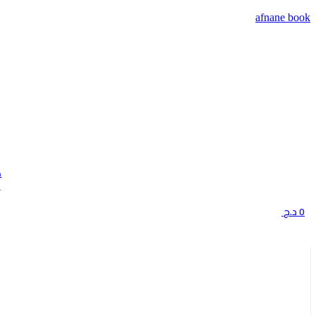
afnane book
m
ح
0
د.ج