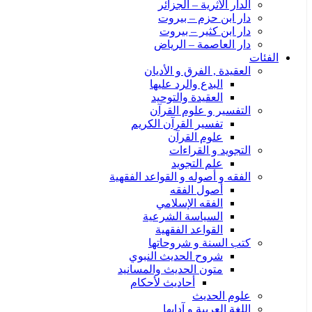
الدار الأثرية – الجزائر
دار ابن حزم – بيروت
دار ابن كثير – بيروت
دار العاصمة – الرياض
الفئات
العقيدة , الفرق و الأديان
البدع والرد عليها
العقيدة والتوحيد
التفسير و علوم القرآن
تفسير القرآن الكريم
علوم القرآن
التجويد و القراءات
علم التجويد
الفقه و أصوله و القواعد الفقهية
أصول الفقه
الفقه الإسلامي
السياسة الشرعية
القواعد الفقهية
كتب السنة و شروحاتها
شروح الحديث النبوي
متون الحديث والمسانيد
أحاديث لأحكام
علوم الحديث
اللغة العربية و آدابها