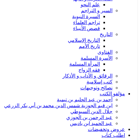
علم النحو
السير و التراجم
السيرة النبوية
تراجم العلماء
قصص الأنبياء
التاريخ
التاريخ الإسلامي
تاريخ الأمم
الفتاوى
الأسرة المسلمة
المرأة المسلمة
فقه الزواج
الرقائق و الآداب و الأذكار
كتب إسلامية
نصائح وتوجيهات
مؤلفو الكتب
أحمد بن عبد الحليم بن تيمية
ابن قيم الجوزية شمس الدين محمد بن أبي بكر الزرعي
جلال الدين السيوطي
عبد الرحمن بن الجوزي
عبد الحميد ابن باديس
عروض وتخفيضات
اطلب كتاب