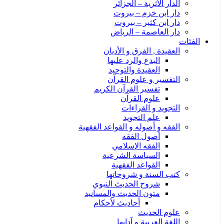
الدار الأثرية – الجزائر
دار ابن حزم – بيروت
دار ابن كثير – بيروت
دار العاصمة – الرياض
الفئات
العقيدة , الفرق و الأديان
البدع والرد عليها
العقيدة والتوحيد
التفسير و علوم القرآن
تفسير القرآن الكريم
علوم القرآن
التجويد و القراءات
علم التجويد
الفقه و أصوله و القواعد الفقهية
أصول الفقه
الفقه الإسلامي
السياسة الشرعية
القواعد الفقهية
كتب السنة و شروحاتها
شروح الحديث النبوي
متون الحديث والمسانيد
أحاديث لأحكام
علوم الحديث
اللغة العربية و آدابها