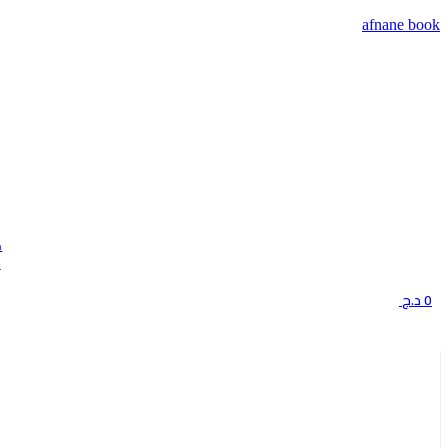
afnane book
m
ح
0
د.ج