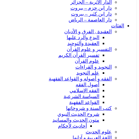
الدار الأثرية – الجزائر
دار ابن حزم – بيروت
دار ابن كثير – بيروت
دار العاصمة – الرياض
الفئات
العقيدة , الفرق و الأديان
البدع والرد عليها
العقيدة والتوحيد
التفسير و علوم القرآن
تفسير القرآن الكريم
علوم القرآن
التجويد و القراءات
علم التجويد
الفقه و أصوله و القواعد الفقهية
أصول الفقه
الفقه الإسلامي
السياسة الشرعية
القواعد الفقهية
كتب السنة و شروحاتها
شروح الحديث النبوي
متون الحديث والمسانيد
أحاديث لأحكام
علوم الحديث
اللغة العربية و آدابها