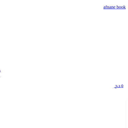
afnane book
m
ح
0
د.ج