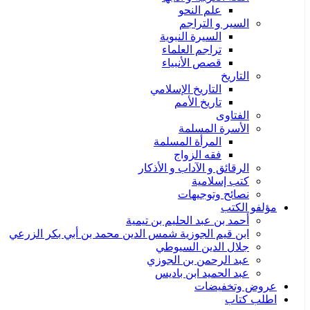
علم النحو
السير و التراجم
السيرة النبوية
تراجم العلماء
قصص الأنبياء
التاريخ
التاريخ الإسلامي
تاريخ الأمم
الفتاوى
الأسرة المسلمة
المرأة المسلمة
فقه الزواج
الرقائق و الآداب و الأذكار
كتب إسلامية
نصائح وتوجيهات
مؤلفو الكتب
أحمد بن عبد الحليم بن تيمية
ابن قيم الجوزية شمس الدين محمد بن أبي بكر الزرعي
جلال الدين السيوطي
عبد الرحمن بن الجوزي
عبد الحميد ابن باديس
عروض وتخفيضات
اطلب كتاب