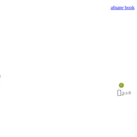
afnane book
m
ح
0
د.ج