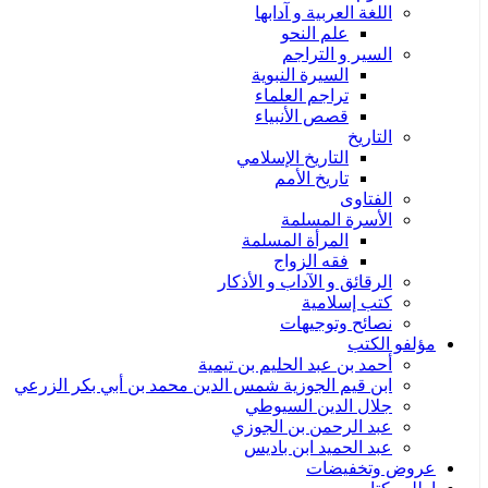
اللغة العربية و آدابها
علم النحو
السير و التراجم
السيرة النبوية
تراجم العلماء
قصص الأنبياء
التاريخ
التاريخ الإسلامي
تاريخ الأمم
الفتاوى
الأسرة المسلمة
المرأة المسلمة
فقه الزواج
الرقائق و الآداب و الأذكار
كتب إسلامية
نصائح وتوجيهات
مؤلفو الكتب
أحمد بن عبد الحليم بن تيمية
ابن قيم الجوزية شمس الدين محمد بن أبي بكر الزرعي
جلال الدين السيوطي
عبد الرحمن بن الجوزي
عبد الحميد ابن باديس
عروض وتخفيضات