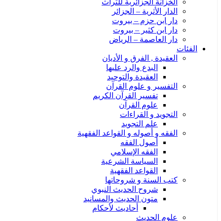
الخزانة الجزائرية للتراث
الدار الأثرية – الجزائر
دار ابن حزم – بيروت
دار ابن كثير – بيروت
دار العاصمة – الرياض
الفئات
العقيدة , الفرق و الأديان
البدع والرد عليها
العقيدة والتوحيد
التفسير و علوم القرآن
تفسير القرآن الكريم
علوم القرآن
التجويد و القراءات
علم التجويد
الفقه و أصوله و القواعد الفقهية
أصول الفقه
الفقه الإسلامي
السياسة الشرعية
القواعد الفقهية
كتب السنة و شروحاتها
شروح الحديث النبوي
متون الحديث والمسانيد
أحاديث لأحكام
علوم الحديث